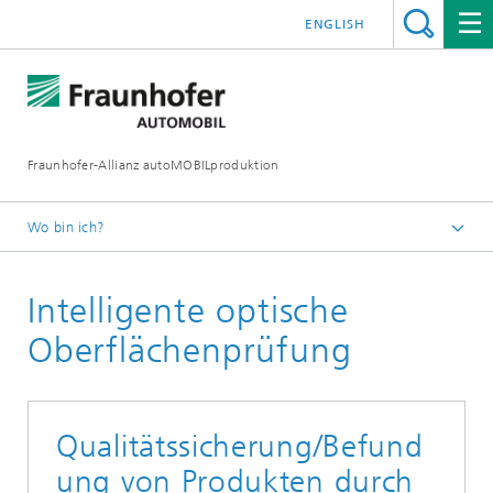
ENGLISH
Fraunhofer-Allianz autoMOBILproduktion
Wo bin ich?
Startseite
Intelligente optische
Schwerpunkte
Transformation der Wertschöpfung
Oberflächenprüfung
Qualitätssicherung/Befund
ung von Produkten durch